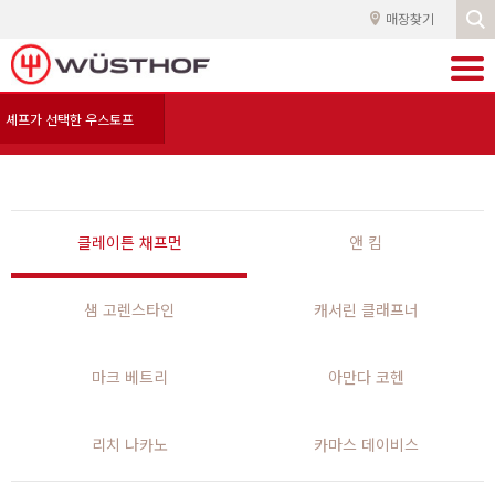
매장찾기
셰프가 선택한 우스토프
클레이튼 채프먼
앤 킴
샘 고렌스타인
캐서린 클래프너
마크 베트리
아만다 코헨
리치 나카노
카마스 데이비스